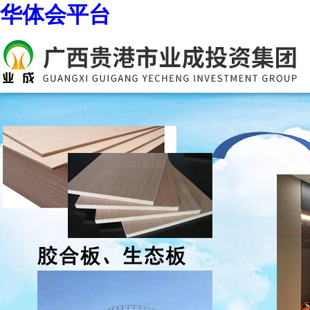
华体会平台