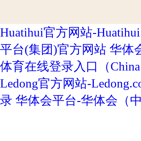
Huatihui官方网站-Huatihui
平台(集团)官方网站
华体
体育在线登录入口（Chin
Ledong官方网站-Ledong.c
录
华体会平台-华体会（