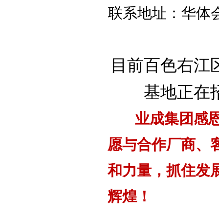
联系地址：华体会
目前百色右江
基地正在
业成集团感恩各
愿与合作厂商、
和力量，抓住发
辉煌！