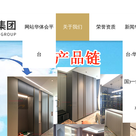
网站华体会平
关于我们
荣誉资质
新闻
台
台-
国)