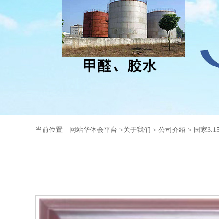
当前位置：
网站华体会平台
>
关于我们
>
公司介绍
> 国家3.